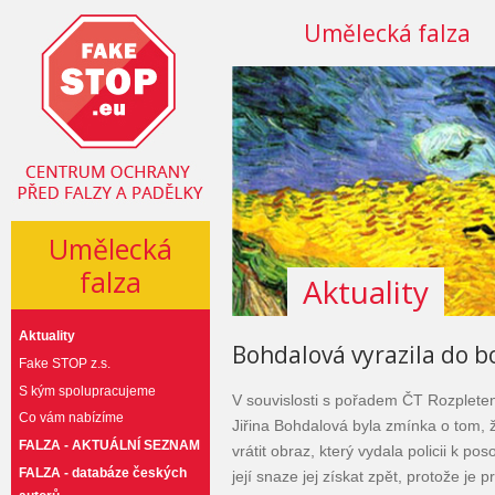
Umělecká falza
Umělecká
falza
Aktuality
Aktuality
Bohdalová vyrazila do b
Fake STOP z.s.
S kým spolupracujeme
V souvislosti s pořadem ČT Rozpleten
Co vám nabízíme
Jiřina Bohdalová byla zmínka o tom, ž
FALZA - AKTUÁLNÍ SEZNAM
vrátit obraz, který vydala policii k p
FALZA - databáze českých
její snaze jej získat zpět, protože je