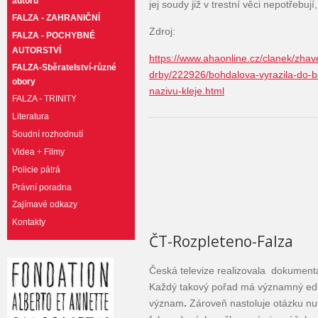
autorů
jej soudy již v trestní věci nepotřebují
FALZA - ZAHRANIČNÍ
Zdroj:
FALZA - POCHYBNÉ
AUTORSTVÍ
https://www.ahaonline.cz/clanek/zhav
FALZA-Sběratelství-různé
drby/222926/bohdalova-vyrazila-do-b
obory
nazivu-kleje.html
FALZA - TRINITY
Literatura
Soudní rozhodnutí
Videa + Filmy
Policie pátrá
Právní poradna
Zajímavé odkazy
Kontakty
ČT-Rozpleteno-Falza
Česká televize realizovala dokumentá
Každý takový pořad má významný edu
význam
.
Zároveň nastoluje otázku nu