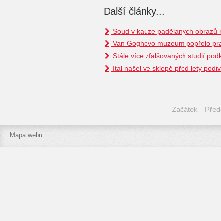
Další články...
Soud v kauze padělaných obrazů 
Van Goghovo muzeum popřelo pra
Stále více zfalšovaných studií p
Ital našel ve sklepě před lety podi
Začátek
Před
Mapa webu