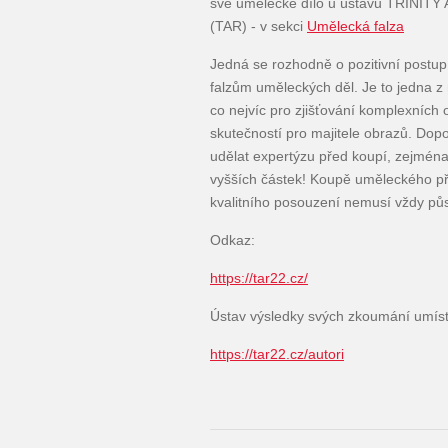
své umělecké dílo u ústavu TRINI
(TAR) - v sekci
Umělecká falza
Jedná se rozhodně o pozitivní postup v
falzům uměleckých děl. Je to jedna z
co nejvíc pro zjišťování komplexních
skutečností pro majitele obrazů. Dop
udělat expertýzu před koupí, zejmén
vyšších částek! Koupě uměleckého p
kvalitního posouzení nemusí vždy půs
Odkaz:
https://tar22.cz/
Ústav výsledky svých zkoumání umísť
https://tar22.cz/autori