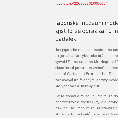
rozpleteno/226562231000003/
Japonské muzeum mode
zjistilo, že obraz za 10 m
padělek
Tak japonské muzeum moderního umění
olejomalba Na cyklistické dráze, kte
vytvořil Francouz Jean Metzinger v 19.
skutečnosti podvrhem známého něme
umění Wolfganga Beltracchiho. Ten dl
zaplavoval trh falešnými obrazy mode
kterých vydělal miliony eur.
Co to svědčí o muzeu? Jistě to, že d
neprověřovalo své nákupy. Zlé jazyky
nákupčí jsou motivováni se pravosti
sbírkových předmětů nevěnovat. Něk