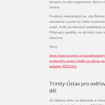
korupce na úkor organizace, kterou m
chránit.
Poněkud znepokojující je, zda Beltrac
namaloval a pustil do světa mnohoná
uvádí. Kolik asi takových padělatelů 
Přibývající padělky ve sbírkách nám
ukazovat.
Zdroj:
https://www.novinky.cz/clanek/koktej
moderniho-umeni-zjistilo-ze-obraz-za-
padelek-40515311
Trinity-Ústav pro ověřov
děl
Již nějakou dobu se sběratelé a inves