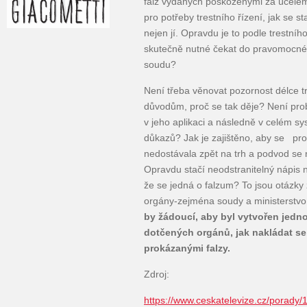
falz vydaných poškozenými za účelem
pro potřeby trestního řízení, jak se s
nejen jí. Opravdu je to podle trestní
skutečně nutné čekat do pravomocné
soudu?
Není třeba věnovat pozornost délce t
důvodům, proč se tak děje? Není prob
v jeho aplikaci a následně v celém s
důkazů? Jak je zajištěno, aby se pr
nedostávala zpět na trh a podvod se
Opravdu stačí neodstranitelný nápis 
že se jedná o falzum? To jsou otázky
orgány-zejména soudy a ministerstvo
by žádoucí, aby byl vytvořen jedn
dotčených orgánů, jak nakládat se
prokázanými falzy.
Zdroj:
https://www.ceskatelevize.cz/porady